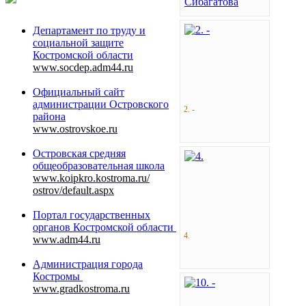
Департамент по труду и
социальной защите
Костромской области
www.socdep.adm44.ru
Официальный сайт
администрации Островского
2. -
района
www.ostrovskoe.ru
Островская
средняя
общеобразовательная
школа
www.koipkro.kostroma.ru/
ostrov/default.aspx
Портал государственных
органов Костромской области
4.
www.adm44.ru
Администрация города
Костромы
www.gradkostroma.ru