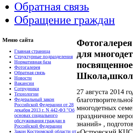
Обратная связь
Обращение граждан
Меню сайта
Фотогалерея
для многоде
Главная страница
Структурные подразделения
Нормативная база
посвященное 
Фотогалерея
Обратная связь
Школа,школа
Новости
Вакансии
Сотрудники
27 августа 2014 г
Технологии
благотворительно
Федеральный закон
Российской Федерации от 28
многодетных семе
декабря 2013 г. N 442-ФЗ "Об
праздничное меро
основах социального
обслуживания граждан в
знаний» , подгот
Российской Федерации
«Островский КЦ
Закон Костромской области от