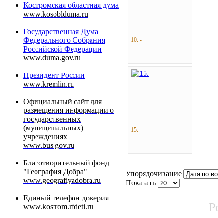
Костромская областная дума
www.kosoblduma.ru
Государственная Дума
Федерального Собрания
10. -
Российской Федерации
www.duma.gov.ru
Президент России
www.kremlin.ru
Официальный сайт для
размещения информации о
государственных
(муниципальных)
15.
учреждениях
www.bus.gov.ru
Благотворительный фонд
"География Добра"
Упорядочивание
www.geografiyadobra.ru
Показать
Единый телефон доверия
P
www.kostrom.rfdeti.ru