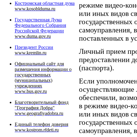
Костромская областная дума
режиме видео-конф
www.kosoblduma.ru
или иных видов с
Государственная Дума
государственных о
Федерального Собрания
самоуправления, 
Российской Федерации
www.duma.gov.ru
поставленных в у
Президент России
Личный прием про
www.kremlin.ru
предоставлении д
Официальный сайт для
(паспорта).
размещения информации о
государственных
Если уполномочен
(муниципальных)
учреждениях
осуществляющие л
www.bus.gov.ru
обеспечили, возм
Благотворительный фонд
в режиме видео-ко
"География Добра"
или иных видов с
www.geografiyadobra.ru
государственных о
Единый телефон доверия
самоуправления, 
www.kostrom.rfdeti.ru