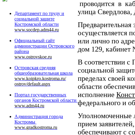
проводится в каб
улица Свердлова, 
Департамент по труду и
социальной защите
Предварительная 
Костромской области
www.socdep.adm44.ru
осуществляется по
или лично по адре
Официальный сайт
администрации Островского
дом 129, кабинет 
района
www.ostrovskoe.ru
В соответствии с
Островская
средняя
социальной защит
общеобразовательная
школа
пределах своей к
www.koipkro.kostroma.ru/
ostrov/default.aspx
области обеспечи
исполнение
Конст
Портал государственных
органов Костромской области
федерального и об
www.adm44.ru
Уполномоченные л
Администрация города
Костромы
прием заявителей
www.gradkostroma.ru
обеспечивают с со