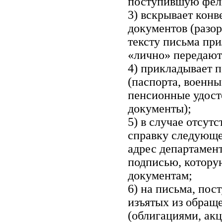
поступившую фель
3) вскрывает конв
документов (разо
тексту письма при
«лично» передают
4) прикладывает 
(паспорта, военны
пенсионные удост
документы);
5) в случае отсутс
справку следующе
адрес департамент
подписью, котору
документам;
6) на письма, по
изъятых из обращ
(облигациями, акц