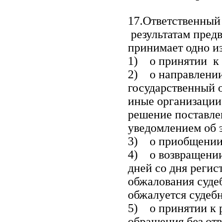
17.Ответственный
результатам пред
принимает одно и
1) о принятии к
2) о направлении
государственный о
иные организации
решение поставле
уведомлением об э
3) о приобщении
4) о возвращении
дней со дня регис
обжалования суде
обжалуется судеб
5) о принятии к 
обращения без отв