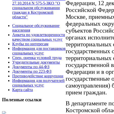
Федерации, 12 де
27.10.2014 N 575-5-ЗКО "О
социальном обслуживании
Российской Федер
граждан в Костромской
Москве, приемных
области"
федеральных окру
Социальное обслуживание
субъектов Россий
населения
Анкета по удовлетворенности
органах исполнит
качеством социальных услуг
территориальных 
Клубы по интересам
Информация для поставщиков
государственных 
социальных услуг
территориальных 
Спец. оценка условий труда
Учредительные документы
государственной в
Документы по 44-ФЗ
Федерации и в орг
Документы по 223-ФЗ
Противодействие коррупции
государственные 
Информация для получателей
самоуправления) 
социальных услуг
Карта сайта
прием граждан.
Полезные ссылки
В департаменте по
Костромской обла