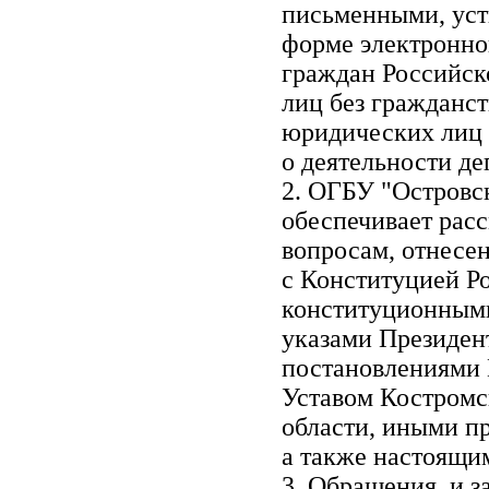
письменными, ус
форме электронно
граждан Российск
лиц без гражданст
юридических лиц (
о деятельности де
2. ОГБУ "Островс
обеспечивает рас
вопросам, отнесен
с Конституцией Р
конституционными
указами Президен
постановлениями 
Уставом Костромс
области, иными п
а также настоящи
3. Обращения и з