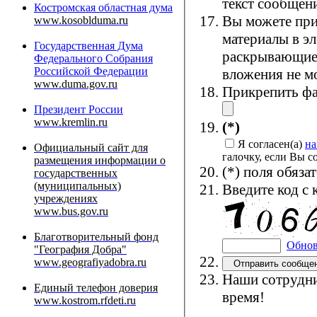
текст сообщен
Костромская областная дума
Вы можете пр
www.kosoblduma.ru
материалы в э
Государственная Дума
раскрывающие 
Федерального Собрания
Российской Федерации
вложения не м
www.duma.gov.ru
Прикрепить фа
Президент России
www.kremlin.ru
(*)
Я согласен(а)
на
Официальный сайт для
галочку, если Вы 
размещения информации о
(*) поля обяза
государственных
(муниципальных)
Введите код с 
учреждениях
www.bus.gov.ru
Благотворительный фонд
Обнов
"География Добра"
www.geografiyadobra.ru
Наши сотрудни
Единый телефон доверия
время!
www.kostrom.rfdeti.ru