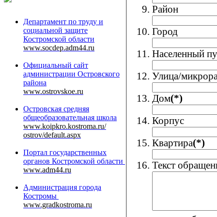
Район
Департамент по труду и
Город
социальной защите
Костромской области
www.socdep.adm44.ru
Населенный п
Официальный сайт
администрации Островского
Улица/микрор
района
www.ostrovskoe.ru
Дом
(*)
Островская
средняя
общеобразовательная
школа
Корпус
www.koipkro.kostroma.ru/
ostrov/default.aspx
Квартира
(*)
Портал государственных
органов Костромской области
Текст обращен
www.adm44.ru
Администрация города
Костромы
www.gradkostroma.ru